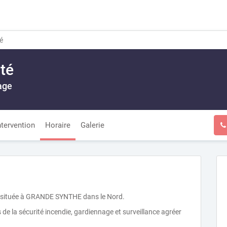
é
té
age
ntervention
Horaire
Galerie
té située à GRANDE SYNTHE dans le Nord.
e la sécurité incendie, gardiennage et surveillance agréer