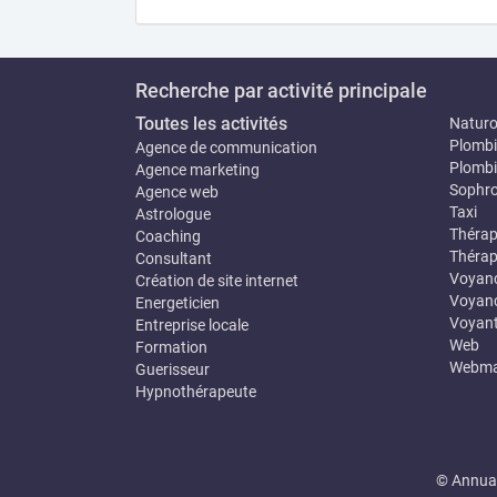
Recherche par activité principale
Toutes les activités
Natur
Plombi
Agence de communication
Plombi
Agence marketing
Sophro
Agence web
Taxi
Astrologue
Thérap
Coaching
Thérap
Consultant
Voyan
Création de site internet
Voyanc
Energeticien
Voyan
Entreprise locale
Web
Formation
Webma
Guerisseur
Hypnothérapeute
© Annuai