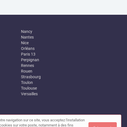
Nancy
Nantes
Nice
Orléans
Paris 13
Perpignan
Rennes
Rouen
Strasbourg
Toulon
Toulouse
Versailles
tre navigation sur ce site, vous acceptez l'installation
|
Contact
de cookies sur votre poste, notamment à des fins