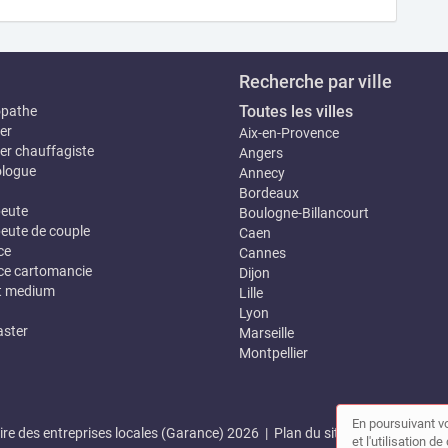
Recherche par ville
Toutes les villes
opathe
er
Aix-en-Provence
er chauffagiste
Angers
logue
Annecy
Bordeaux
eute
Boulogne-Billancourt
eute de couple
Caen
ce
Cannes
e cartomancie
Dijon
t medium
Lille
Lyon
ster
Marseille
Montpellier
En poursuivant vo
re des entreprises locales (Garance) 2026 |
Plan du site
|
Mon compte
et l'utilisation 