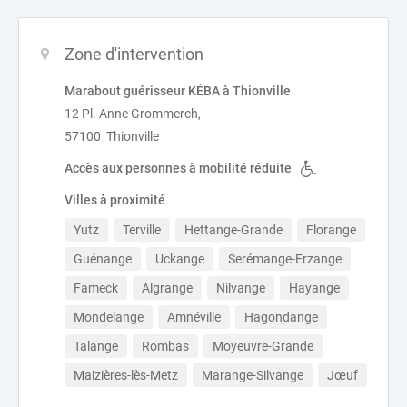
Zone d'intervention
Marabout guérisseur KÉBA à Thionville
12 Pl. Anne Grommerch,
57100 Thionville
Accès aux personnes à mobilité réduite
Villes à proximité
Yutz
Terville
Hettange-Grande
Florange
Guénange
Uckange
Serémange-Erzange
Fameck
Algrange
Nilvange
Hayange
Mondelange
Amnéville
Hagondange
Talange
Rombas
Moyeuvre-Grande
Maizières-lès-Metz
Marange-Silvange
Jœuf