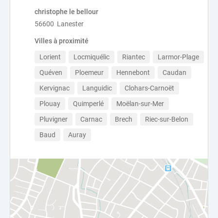
christophe le bellour
56600 Lanester
Villes à proximité
Lorient
Locmiquélic
Riantec
Larmor-Plage
Quéven
Ploemeur
Hennebont
Caudan
Kervignac
Languidic
Clohars-Carnoët
Plouay
Quimperlé
Moëlan-sur-Mer
Pluvigner
Carnac
Brech
Riec-sur-Belon
Baud
Auray