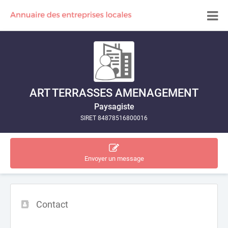
ART TERRASSES AMENAGEMENT
Paysagiste
SIRET 84878516800016
Envoyer un message
Contact