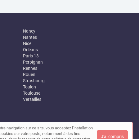
Nancy
Nantes
Nice
Orléans
Paris 13
Perpignan
Rennes
Rouen
Strasbourg
Toulon
Toulouse
Versailles
tre navigation sur ce site, vous acceptez l'installation
|
Contact
de cookies sur votre poste, notamment à des fins
J'ai compris