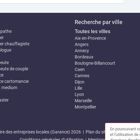
Recherche par ville
Toutes les villes
opathe
er
Aix-en-Provence
er chauffagiste
Angers
logue
Annecy
Bordeaux
eute
Boulogne-Billancourt
eute de couple
Caen
ce
Cannes
e cartomancie
Dijon
t medium
Lille
Lyon
ster
Marseille
Montpellier
En poursuivant vo
re des entreprises locales (Garance) 2026 |
Plan du site
|
Mon compte
et l'utilisation 
Conditions générales d'utilisation
|
Mentions légales