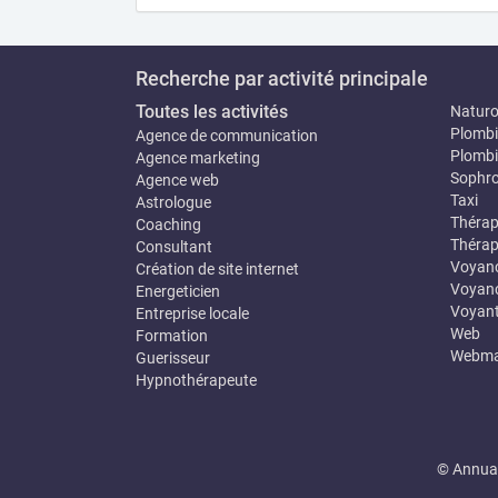
Recherche par activité principale
Toutes les activités
Natur
Plombi
Agence de communication
Plombi
Agence marketing
Sophro
Agence web
Taxi
Astrologue
Thérap
Coaching
Thérap
Consultant
Voyan
Création de site internet
Voyanc
Energeticien
Voyan
Entreprise locale
Web
Formation
Webma
Guerisseur
Hypnothérapeute
© Annuai