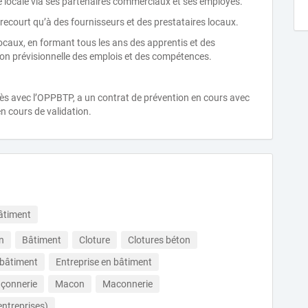
 locale via ses partenaires commerciaux et ses employés.
ecourt qu’à des fournisseurs et des prestataires locaux.
ocaux, en formant tous les ans des apprentis et des
tion prévisionnelle des emplois et des compétences.
s avec l’OPPBTP, a un contrat de prévention en cours avec
en cours de validation.
âtiment
n
Bâtiment
Cloture
Clotures béton
 bâtiment
Entreprise en bâtiment
açonnerie
Macon
Maconnerie
ntreprises)