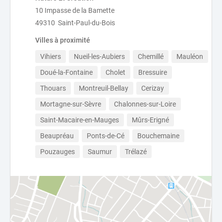
10 Impasse de la Bamette
49310 Saint-Paul-du-Bois
Villes à proximité
Vihiers
Nueil-les-Aubiers
Chemillé
Mauléon
Doué-la-Fontaine
Cholet
Bressuire
Thouars
Montreuil-Bellay
Cerizay
Mortagne-sur-Sèvre
Chalonnes-sur-Loire
Saint-Macaire-en-Mauges
Mûrs-Erigné
Beaupréau
Ponts-de-Cé
Bouchemaine
Pouzauges
Saumur
Trélazé