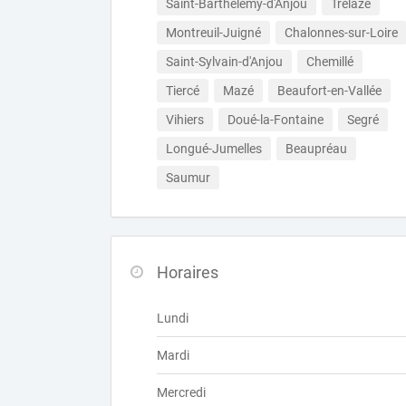
Saint-Barthélemy-d'Anjou
Trélazé
Montreuil-Juigné
Chalonnes-sur-Loire
Saint-Sylvain-d'Anjou
Chemillé
Tiercé
Mazé
Beaufort-en-Vallée
Vihiers
Doué-la-Fontaine
Segré
Longué-Jumelles
Beaupréau
Saumur
Horaires
Lundi
Mardi
Mercredi