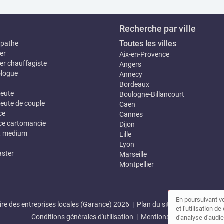
Recherche par ville
Toutes les villes
opathe
er
Aix-en-Provence
er chauffagiste
Angers
logue
Annecy
Bordeaux
eute
Boulogne-Billancourt
eute de couple
Caen
ce
Cannes
e cartomancie
Dijon
t medium
Lille
Lyon
ster
Marseille
Montpellier
En poursuivant vo
re des entreprises locales (Garance) 2026 |
Plan du site
|
Mon compte
et l'utilisation 
Conditions générales d'utilisation
|
Mentions légales
d'analyse d'audie