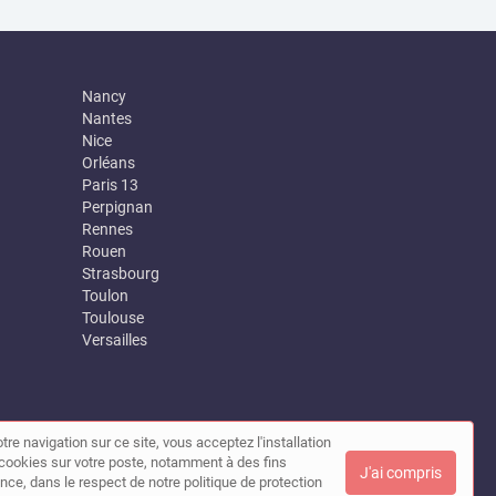
Nancy
Nantes
Nice
Orléans
Paris 13
Perpignan
Rennes
Rouen
Strasbourg
Toulon
Toulouse
Versailles
tre navigation sur ce site, vous acceptez l'installation
|
Contact
de cookies sur votre poste, notamment à des fins
J'ai compris
nce, dans le respect de notre politique de protection