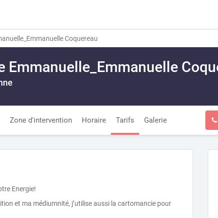
manuelle_Emmanuelle Coquereau
bre Emmanuelle_Emmanuelle Coqu
nne
Zone d'intervention
Horaire
Tarifs
Galerie
tre Energie!
ion et ma médiumnité, j’utilise aussi la cartomancie pour