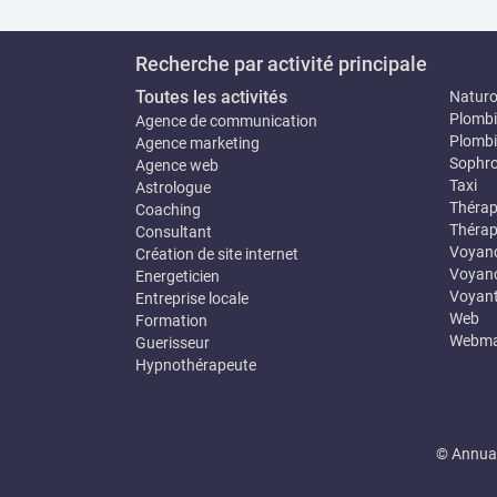
Recherche par activité principale
Toutes les activités
Natur
Plombi
Agence de communication
Plombi
Agence marketing
Sophro
Agence web
Taxi
Astrologue
Thérap
Coaching
Thérap
Consultant
Voyan
Création de site internet
Voyanc
Energeticien
Voyan
Entreprise locale
Web
Formation
Webma
Guerisseur
Hypnothérapeute
© Annuai