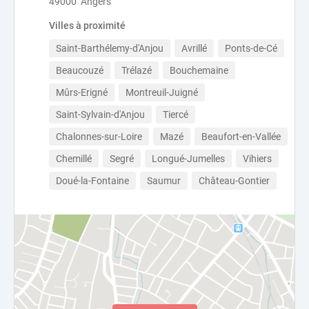
49000 Angers
Villes à proximité
Saint-Barthélemy-d'Anjou
Avrillé
Ponts-de-Cé
Beaucouzé
Trélazé
Bouchemaine
Mûrs-Erigné
Montreuil-Juigné
Saint-Sylvain-d'Anjou
Tiercé
Chalonnes-sur-Loire
Mazé
Beaufort-en-Vallée
Chemillé
Segré
Longué-Jumelles
Vihiers
Doué-la-Fontaine
Saumur
Château-Gontier