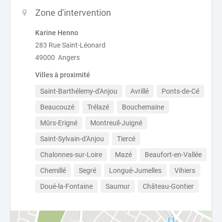
Zone d'intervention
Karine Henno
283 Rue Saint-Léonard
49000 Angers
Villes à proximité
Saint-Barthélemy-d'Anjou
Avrillé
Ponts-de-Cé
Beaucouzé
Trélazé
Bouchemaine
Mûrs-Erigné
Montreuil-Juigné
Saint-Sylvain-d'Anjou
Tiercé
Chalonnes-sur-Loire
Mazé
Beaufort-en-Vallée
Chemillé
Segré
Longué-Jumelles
Vihiers
Doué-la-Fontaine
Saumur
Château-Gontier