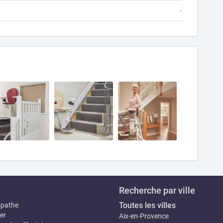
-
Recherche par ville
Toutes les villes
opathe
er
Aix-en-Provence