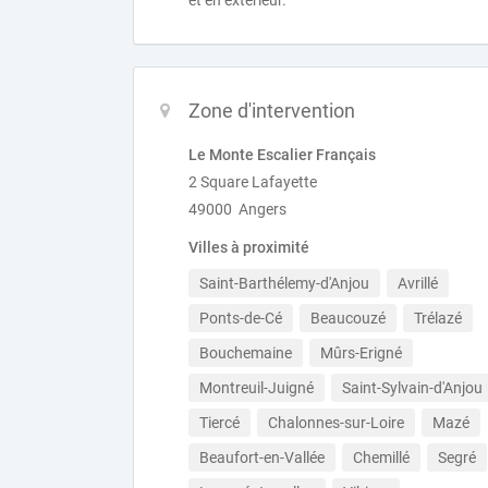
et en extérieur.
Zone d'intervention
Le Monte Escalier Français
2 Square Lafayette
49000 Angers
Villes à proximité
Saint-Barthélemy-d'Anjou
Avrillé
Ponts-de-Cé
Beaucouzé
Trélazé
Bouchemaine
Mûrs-Erigné
Montreuil-Juigné
Saint-Sylvain-d'Anjou
Tiercé
Chalonnes-sur-Loire
Mazé
Beaufort-en-Vallée
Chemillé
Segré