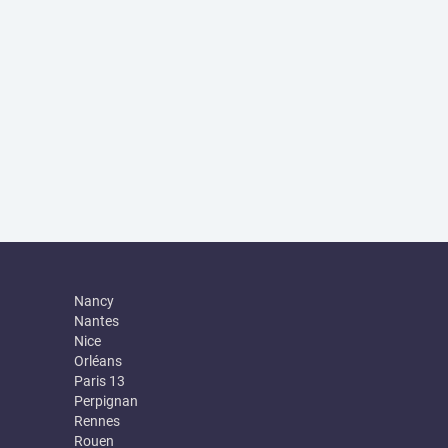
Nancy
Nantes
Nice
Orléans
Paris 13
Perpignan
Rennes
Rouen