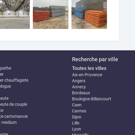
Recherche par ville
Toutes les villes
opathe
er
Aix-en-Provence
er chauffagiste
Angers
logue
Annecy
Bordeaux
eute
Boulogne-Billancourt
eute de couple
Caen
ce
Cannes
e cartomancie
Dijon
t medium
Lille
Lyon
ster