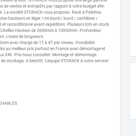
'occasion & neuf. STORACK vous propose une large gamme
es de ventes et entrepôts par rapport à votre budget afin
ité. La société STORACK vous propose : Rack à Palettes
s hauteurs en léger / mi-lourd / lourd / cantilever /
 et reconditionné avant expédition. Plusieurs lots en stock
ce. Échelles Hauteur de 2000mm à 10000mm. Profondeur
Lisses de longueurs
ec charge de 1T à 4T par niveau. Possibilité
ks au meilleur prix partout en France avec démontage et
sous 24h. Prix nous consulter. Montage et démontage.
s de stockage. A bientôt. L'équipe STORACK à votre service!
 CHARLES