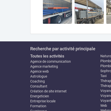
Recherche par activité principale
Toutes les activités
Natur
Plombi
Agence de communication
Plombi
Agence marketing
Sophro
Agence web
Taxi
Astrologue
Thérap
Coaching
Thérap
Consultant
Voyan
Création de site internet
Voyanc
Energeticien
Voyan
Entreprise locale
Web
Formation
Webma