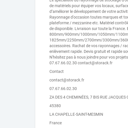
Le spécialiste du rayonnage de stockage d
de matériels pour équiper vos locaux, surfac
d’améliorer le développement de votre activ
Rayonnage d'occasion toutes marques et toute
plateforme / mezzanine etc. Matériel contrôlé
de disponible. Livraison sur toute la Fran
800mm/900mm/1000mm/1050mm/1100mm. 
1825mm/2250mm/2700mm/3300mm/3600mm av
accessoires. Rachat de vos rayonnages / rac
enlèvement rapide. Devis gratuit et rapide 
N'hésitez pas à nous joindre pour vos projet
07.67.66.02.30 contact@storack.fr
Contact
contact@storack.fr
07.67.66.02.30
ZA DES 4 CHEMINÉES, 7 BIS RUE JACQUES
45380
LA CHAPELLE-SAINT-MESMIN
France