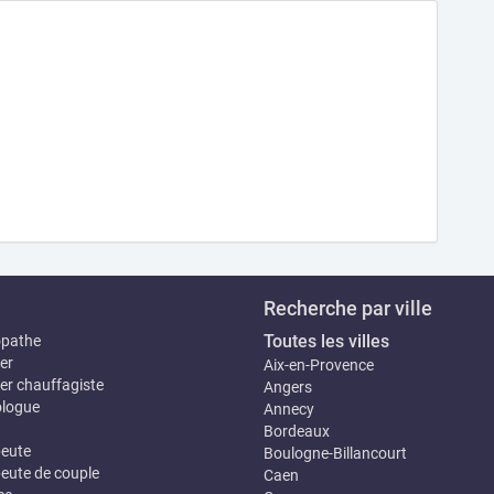
Recherche par ville
Toutes les villes
opathe
er
Aix-en-Provence
er chauffagiste
Angers
logue
Annecy
Bordeaux
eute
Boulogne-Billancourt
eute de couple
Caen