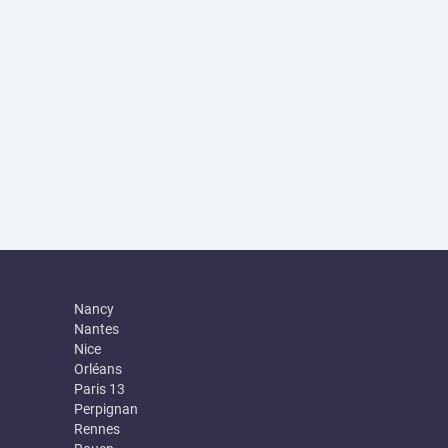
Nancy
Nantes
Nice
Orléans
Paris 13
Perpignan
Rennes