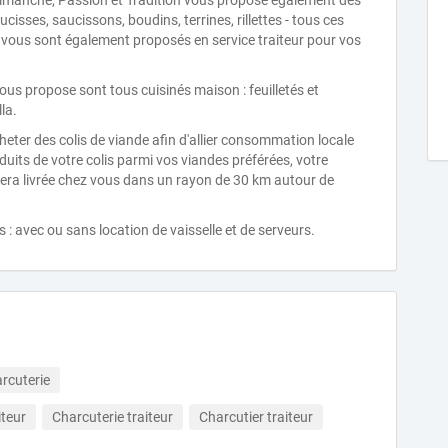
dimanche, Passion et Tradition vous propose également des
cisses, saucissons, boudins, terrines, rillettes - tous ces
 vous sont également proposés en service traiteur pour vos
vous propose sont tous cuisinés maison : feuilletés et
la.
eter des colis de viande afin d'allier consommation locale
oduits de votre colis parmi vos viandes préférées, votre
ra livrée chez vous dans un rayon de 30 km autour de
: avec ou sans location de vaisselle et de serveurs.
rcuterie
iteur
Charcuterie traiteur
Charcutier traiteur