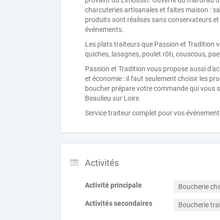
provient du Limousin. Ouverte du mardi au 
charcuteries artisanales et faites maison : sau
produits sont réalisés sans conservateurs et
événements.
Les plats traiteurs que Passion et Tradition 
quiches, lasagnes, poulet rôti, couscous, pael
Passion et Tradition vous propose aussi d'ach
et économie : il faut seulement choisir les pr
boucher prépare votre commande qui vous se
Beaulieu sur Loire.
Service traiteur complet pour vos événements 
Activités
Activité principale
Boucherie cha
Activités secondaires
Boucherie tra