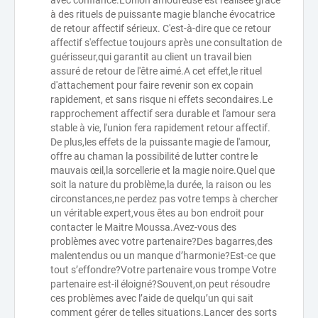
avec confiance.L'Union amoureuse est réalisée grâce
à des rituels de puissante magie blanche évocatrice
de retour affectif sérieux. C'est-à-dire que ce retour
affectif s'effectue toujours après une consultation de
guérisseur,qui garantit au client un travail bien
assuré de retour de l'être aimé.A cet effet,le rituel
d'attachement pour faire revenir son ex copain
rapidement, et sans risque ni effets secondaires.Le
rapprochement affectif sera durable et l'amour sera
stable à vie, l'union fera rapidement retour affectif.
De plus,les effets de la puissante magie de l'amour,
offre au chaman la possibilité de lutter contre le
mauvais œil,la sorcellerie et la magie noire.Quel que
soit la nature du problème,la durée, la raison ou les
circonstances,ne perdez pas votre temps à chercher
un véritable expert,vous êtes au bon endroit pour
contacter le Maitre Moussa.Avez-vous des
problèmes avec votre partenaire?Des bagarres,des
malentendus ou un manque d’harmonie?Est-ce que
tout s’effondre?Votre partenaire vous trompe Votre
partenaire est-il éloigné?Souvent,on peut résoudre
ces problèmes avec l’aide de quelqu’un qui sait
comment gérer de telles situations.Lancer des sorts