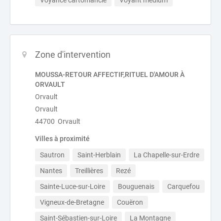
Voyance cartomancie
Voyant medium
Zone d'intervention
MOUSSA-RETOUR AFFECTIF,RITUEL D'AMOUR À
ORVAULT
Orvault
Orvault
44700 Orvault
Villes à proximité
Sautron
Saint-Herblain
La Chapelle-sur-Erdre
Nantes
Treillières
Rezé
Sainte-Luce-sur-Loire
Bouguenais
Carquefou
Vigneux-de-Bretagne
Couëron
Saint-Sébastien-sur-Loire
La Montagne