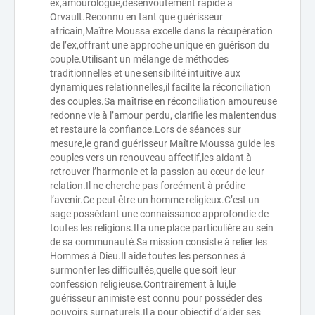
ex,amourologue,désenvoûtement rapide à
Orvault.Reconnu en tant que guérisseur
africain,Maître Moussa excelle dans la récupération
de l’ex,offrant une approche unique en guérison du
couple.Utilisant un mélange de méthodes
traditionnelles et une sensibilité intuitive aux
dynamiques relationnelles,il facilite la réconciliation
des couples.Sa maîtrise en réconciliation amoureuse
redonne vie à l’amour perdu, clarifie les malentendus
et restaure la confiance.Lors de séances sur
mesure,le grand guérisseur Maître Moussa guide les
couples vers un renouveau affectif,les aidant à
retrouver l’harmonie et la passion au cœur de leur
relation.Il ne cherche pas forcément à prédire
l’avenir.Ce peut être un homme religieux.C’est un
sage possédant une connaissance approfondie de
toutes les religions.Il a une place particulière au sein
de sa communauté.Sa mission consiste à relier les
Hommes à Dieu.Il aide toutes les personnes à
surmonter les difficultés,quelle que soit leur
confession religieuse.Contrairement à lui,le
guérisseur animiste est connu pour posséder des
pouvoirs surnaturels.Il a pour objectif d’aider ses