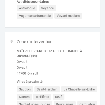
Activités secondaires
Astrologue
Voyance
Voyance cartomancie
Voyant medium
Zone d'intervention
MAÎTRE HERO-RETOUR AFFECTIF RAPIDE À
ORVAULT(44)
Orvault
Orvault
44700 Orvault
Villes à proximité
Sautron
Saint-Herblain
La Chapelle-sur-Erdre
Nantes
Treillières
Rezé
Sainte-Luce-sur-Loire
Bouguenais
Carquefou