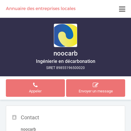
noocarb
Ingénierie en décarbonation
SIRET 89855196500020
Appeler
Envoyer un message
Contact
noocarb