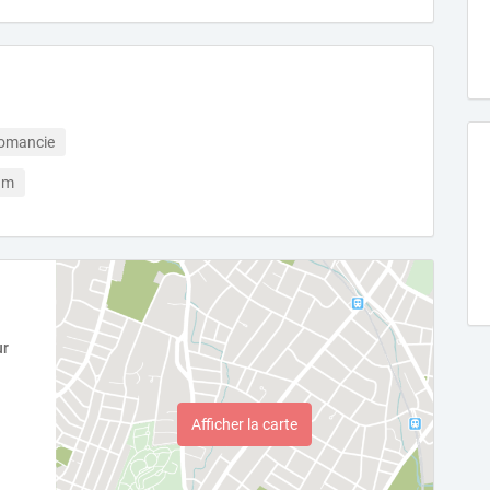
tomancie
um
ur
Afficher la carte