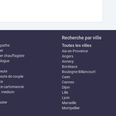
Recherche par ville
Toutes les villes
opathe
er
Aix-en-Provence
er chauffagiste
Angers
logue
Annecy
Bordeaux
eute
Boulogne-Billancourt
eute de couple
Caen
ce
Cannes
e cartomancie
Dijon
t medium
Lille
Lyon
ster
Marseille
Montpellier