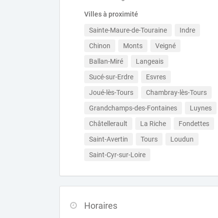
Villes à proximité
Sainte-Maure-de-Touraine
Indre
Chinon
Monts
Veigné
Ballan-Miré
Langeais
Sucé-sur-Erdre
Esvres
Joué-lès-Tours
Chambray-lès-Tours
Grandchamps-des-Fontaines
Luynes
Châtellerault
La Riche
Fondettes
Saint-Avertin
Tours
Loudun
Saint-Cyr-sur-Loire
Horaires