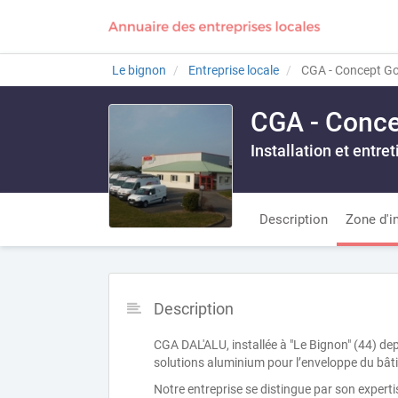
Le bignon
Entreprise locale
CGA - Concept Gou
CGA - Conce
Installation et entr
Description
Zone d'i
Description
CGA DAL'ALU, installée à "Le Bignon" (44) dep
solutions aluminium pour l’enveloppe du bât
Notre entreprise se distingue par son expertis