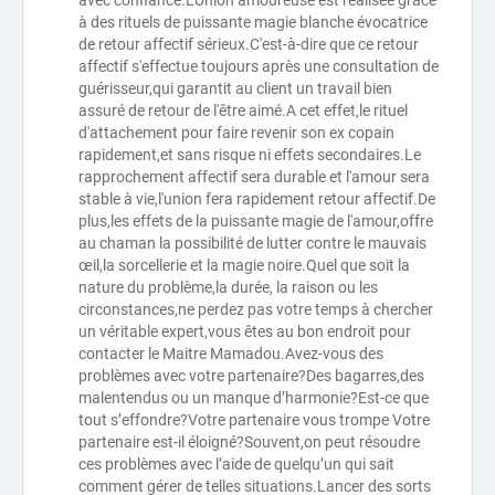
avec confiance.L'Union amoureuse est réalisée grâce
à des rituels de puissante magie blanche évocatrice
de retour affectif sérieux.C'est-à-dire que ce retour
affectif s'effectue toujours après une consultation de
guérisseur,qui garantit au client un travail bien
assuré de retour de l'être aimé.A cet effet,le rituel
d'attachement pour faire revenir son ex copain
rapidement,et sans risque ni effets secondaires.Le
rapprochement affectif sera durable et l'amour sera
stable à vie,l'union fera rapidement retour affectif.De
plus,les effets de la puissante magie de l'amour,offre
au chaman la possibilité de lutter contre le mauvais
œil,la sorcellerie et la magie noire.Quel que soit la
nature du problème,la durée, la raison ou les
circonstances,ne perdez pas votre temps à chercher
un véritable expert,vous êtes au bon endroit pour
contacter le Maitre Mamadou.Avez-vous des
problèmes avec votre partenaire?Des bagarres,des
malentendus ou un manque d’harmonie?Est-ce que
tout s’effondre?Votre partenaire vous trompe Votre
partenaire est-il éloigné?Souvent,on peut résoudre
ces problèmes avec l’aide de quelqu’un qui sait
comment gérer de telles situations.Lancer des sorts