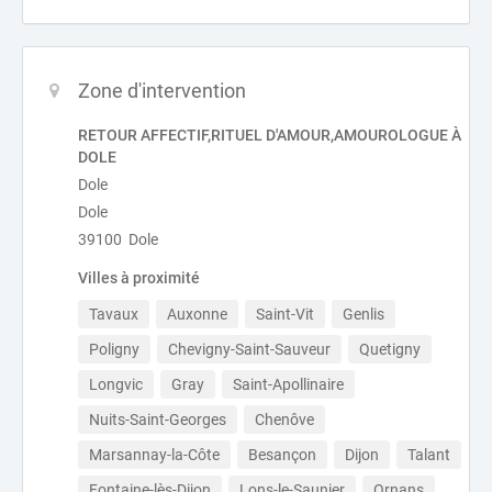
Zone d'intervention
RETOUR AFFECTIF,RITUEL D'AMOUR,AMOUROLOGUE À
DOLE
Dole
Dole
39100 Dole
Villes à proximité
Tavaux
Auxonne
Saint-Vit
Genlis
Poligny
Chevigny-Saint-Sauveur
Quetigny
Longvic
Gray
Saint-Apollinaire
Nuits-Saint-Georges
Chenôve
Marsannay-la-Côte
Besançon
Dijon
Talant
Fontaine-lès-Dijon
Lons-le-Saunier
Ornans