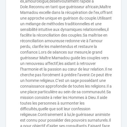
ex,amourologue,désenvoûtement rapide à
Dole.Reconnu en tant que guérisseur africain,Maître
Mamadou excelle dans la récupération de l’ex,offrant
une approche unique en guérison du couple.Utilisant
un mélange de méthodes traditionnelles et une
sensibilité intuitive aux dynamiques relationnelles,il
facilite la réconciliation des couples.Sa maîtrise en
réconciliation amoureuse redonne vie à l’amour
perdu, clarifie les malentendus et restaure la
confiance.Lors de séances sur mesure,le grand
guérisseur Maître Mamadou guide les couples vers
un renouveau affectif,les aidant à retrouver
l’harmonie et la passion au cœur de leur relation.Il ne
cherche pas forcément à prédire l’avenir.Ce peut être
un homme religieux.C’est un sage possédant une
connaissance approfondie de toutes les religions.Il a
une place particulière au sein de sa communauté.Sa
mission consiste à relier les Hommes à Dieu.Il aide
toutes les personnes à surmonter les
difficultés,quelle que soit leur confession
religieuse.Contrairement à lui,le guérisseur animiste
est connu pour posséder des pouvoirs surnaturels.Il
a pour objectif d’aider ses consultants.Faisant face