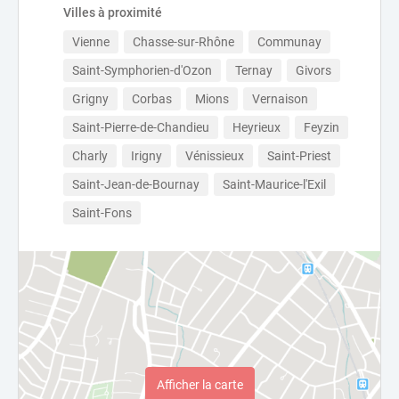
Villes à proximité
Vienne
Chasse-sur-Rhône
Communay
Saint-Symphorien-d'Ozon
Ternay
Givors
Grigny
Corbas
Mions
Vernaison
Saint-Pierre-de-Chandieu
Heyrieux
Feyzin
Charly
Irigny
Vénissieux
Saint-Priest
Saint-Jean-de-Bournay
Saint-Maurice-l'Exil
Saint-Fons
Afficher la carte