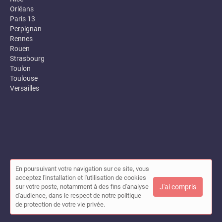
Orléans
Paris 13
Perpignan
Rennes
Rouen
Strasbourg
Toulon
Toulouse
Versailles
En poursuivant votre navigation sur ce site, vous
© Annuaire des entreprises locales (Garance) 2026 |
Plan du site
acceptez l'installation et l'utilisation de cookies
|
Mon compte
|
Contact
sur votre poste, notamment à des fins d'analyse
J'ai compris
Conditions générales d'utilisation
|
Mentions légales
d'audience, dans le respect de notre politique
de protection de votre vie privée.
Cet annuaire a été créé avec ❤ par
Simplébo Annuaire