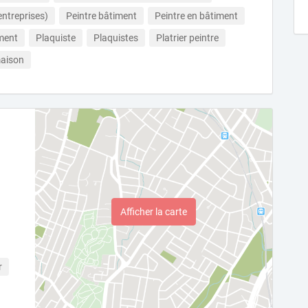
ntreprises)
Peintre bâtiment
Peintre en bâtiment
ment
Plaquiste
Plaquistes
Platrier peintre
aison
Afficher la carte
r