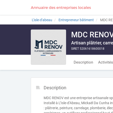
L'isle-d'abeau
Entrepreneur bâtiment
MDC REN
MDC RENOV –
Artisan plâtrier, car
SIRET 52061618600018
Description
Activités
Description
MDC RENOV est une entreprise artisanale spéc
Installé à L’Isle-d’Abeau, Mickaël Da Cunha in
: plâtrerie, peinture, carrelage, plomberie, é