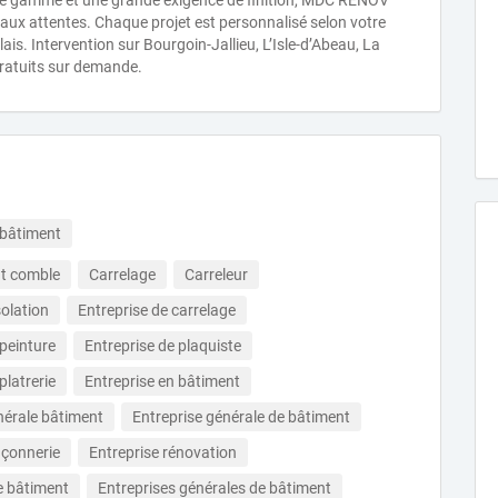
 de gamme et une grande exigence de finition, MDC RENOV
aux attentes. Chaque projet est personnalisé selon votre
ais. Intervention sur Bourgoin-Jallieu, L’Isle-d’Abeau, La
 gratuits sur demande.
 bâtiment
 comble
Carrelage
Carreleur
solation
Entreprise de carrelage
 peinture
Entreprise de plaquiste
platrerie
Entreprise en bâtiment
nérale bâtiment
Entreprise générale de bâtiment
açonnerie
Entreprise rénovation
e bâtiment
Entreprises générales de bâtiment