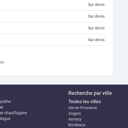
Sur devis
Sur devis
Sur devis
Sur devis
ent
Recherche par ville
Toutes les villes
opathe
er
Aix-en-Provence
er chauffagiste
Angers
logue
Annecy
Bordeaux