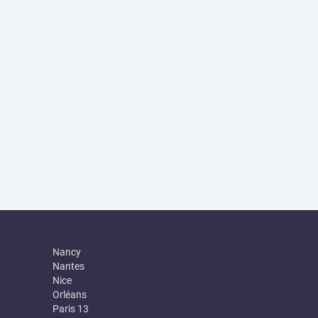
Nancy
Nantes
Nice
Orléans
Paris 13