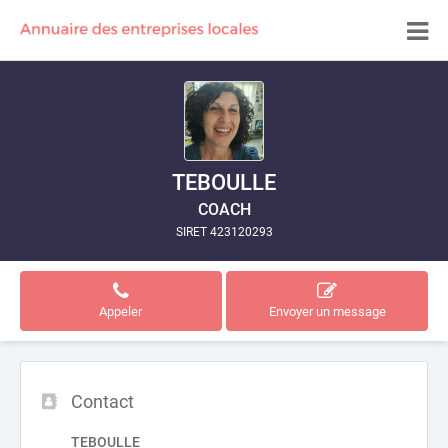
TEBOULLE
COACH
SIRET 423120293
Appeler
Envoyer un message
Contact
TEBOULLE