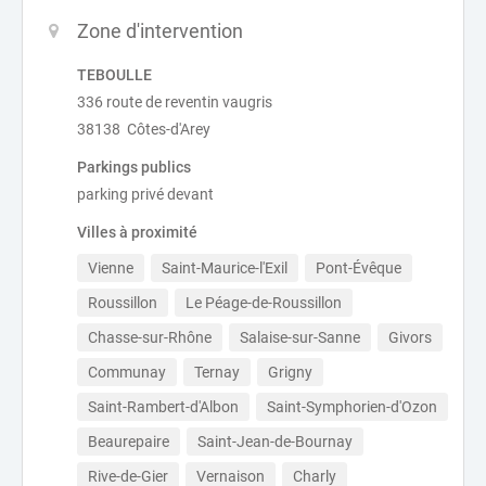
Zone d'intervention
TEBOULLE
336 route de reventin vaugris
38138 Côtes-d'Arey
Parkings publics
parking privé devant
Villes à proximité
Vienne
Saint-Maurice-l'Exil
Pont-Évêque
Roussillon
Le Péage-de-Roussillon
Chasse-sur-Rhône
Salaise-sur-Sanne
Givors
Communay
Ternay
Grigny
Saint-Rambert-d'Albon
Saint-Symphorien-d'Ozon
Beaurepaire
Saint-Jean-de-Bournay
Rive-de-Gier
Vernaison
Charly