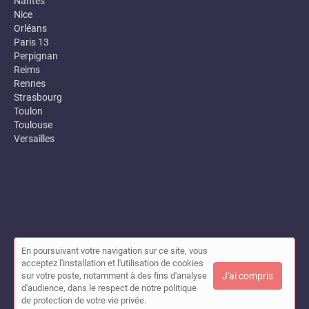
Nantes
Nice
Orléans
Paris 13
Perpignan
Reims
Rennes
Strasbourg
Toulon
Toulouse
Versailles
En poursuivant votre navigation sur ce site, vous
© Annuaire des entreprises locales (Garance) 2026 |
Plan du site
acceptez l'installation et l'utilisation de cookies
|
Mon compte
|
Contact
sur votre poste, notamment à des fins d'analyse
J'ai compris
Conditions générales d'utilisation
|
Mentions légales
d'audience, dans le respect de notre politique
de protection de votre vie privée.
Cet annuaire a été créé avec ❤ par
Simplébo Annuaire