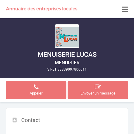
MENUISERIE LUCAS
MENUISIER
SIRET 88839097800011
Appeler
Envoyer un message
Contact