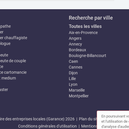
Recherche par ville
Toutes les villes
opathe
er
Aix-en-Provence
er chauffagiste
Angers
logue
Annecy
Bordeaux
eute
Boulogne-Billancourt
eute de couple
Caen
ce
Cannes
e cartomancie
Dijon
t medium
Lille
Lyon
ster
Marseille
Montpellier
En poursuivant vo
re des entreprises locales (Garance) 2026 |
Plan du site
|
Mon compte
et l'utilisation 
Conditions générales d'utilisation
|
Mentions légales
d'analyse d'audie