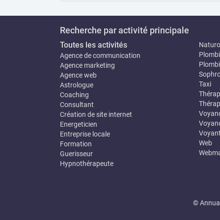
Recherche par activité principale
Toutes les activités
Natur
Plombi
Agence de communication
Plombi
Agence marketing
Sophro
Agence web
Taxi
Astrologue
Thérap
Coaching
Thérap
Consultant
Voyan
Création de site internet
Voyanc
Energeticien
Voyan
Entreprise locale
Web
Formation
Webma
Guerisseur
Hypnothérapeute
© Annuai