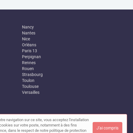
Nancy
Nantes
Nice
Orléans
Paris 13
Perpignan
Rennes
Rouen
Strasbourg
Toulon
Toulouse
Versailles
tre navigation sur ce site, vous acceptez l'installation
|
Contact
de cookies sur votre poste, notamment à des fins
J'ai compris
nce, dans le respect de notre politique de protection