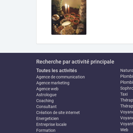
Recherche par activité principale
Toutes les activités
Natur
Plombi
Agence de communication
Plombi
Agence marketing
Sophro
Agence web
Taxi
Astrologue
Thérap
Coaching
Thérap
Consultant
Voyan
Création de site internet
Voyanc
Energeticien
Voyan
Entreprise locale
Web
Formation