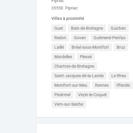
Pipriac
35550 Pipriac
Villes à proximité
Guer
Bain-de-Bretagne
Guichen
Redon
Goven
Guémené-Penfao
Laillé
Bréal-sous-Montfort
Bruz
Mordelles
Plessé
Chartres-de-Bretagne
Saint-Jacques-de-la-Lande
Le Rheu
Montfort-sur-Meu
Rennes
Iffendic
Ploërmel
Vezin-le-Coquet
Vern-sur-Seiche