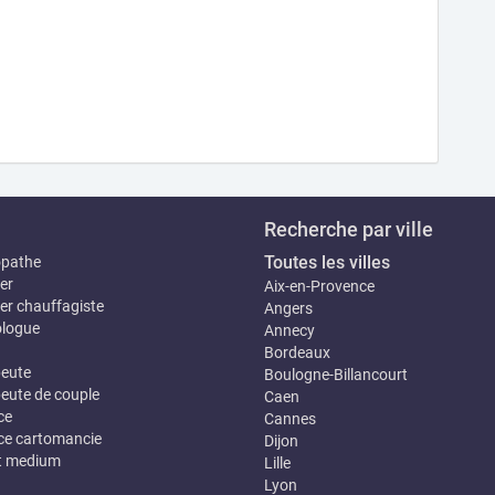
Recherche par ville
Toutes les villes
opathe
er
Aix-en-Provence
er chauffagiste
Angers
logue
Annecy
Bordeaux
eute
Boulogne-Billancourt
eute de couple
Caen
ce
Cannes
e cartomancie
Dijon
t medium
Lille
Lyon