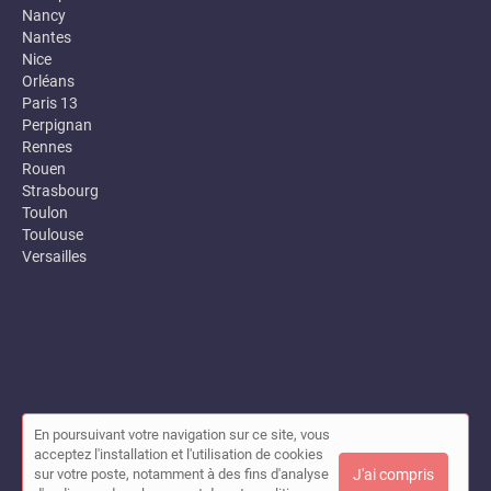
Nancy
Nantes
Nice
Orléans
Paris 13
Perpignan
Rennes
Rouen
Strasbourg
Toulon
Toulouse
Versailles
En poursuivant votre navigation sur ce site, vous
© Annuaire des entreprises locales (Garance) 2026 |
Plan du site
acceptez l'installation et l'utilisation de cookies
|
Mon compte
|
Contact
sur votre poste, notamment à des fins d'analyse
J'ai compris