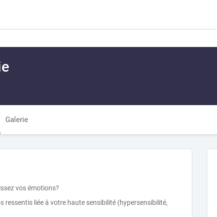
ie
Galerie
bissez vos émotions?
 ressentis liée à votre haute sensibilité (hypersensibilité,