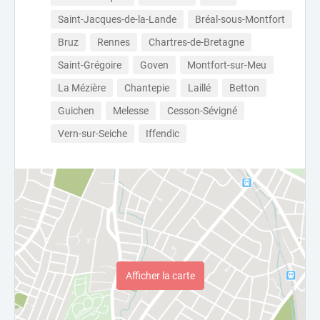
Saint-Jacques-de-la-Lande
Bréal-sous-Montfort
Bruz
Rennes
Chartres-de-Bretagne
Saint-Grégoire
Goven
Montfort-sur-Meu
La Mézière
Chantepie
Laillé
Betton
Guichen
Melesse
Cesson-Sévigné
Vern-sur-Seiche
Iffendic
Afficher la carte