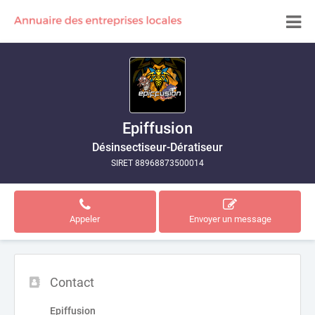
Epiffusion
Désinsectiseur-Dératiseur
SIRET 88968873500014
Appeler
Envoyer un message
Contact
Epiffusion