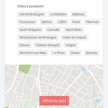
Villes à proximité
Dol-de-Bretagne
La Mézière
Melesse
Pontorson
Betton
Liffré
Pacé
Pleurtuit
Saint-Grégoire
Cancale
Saint-Malo
Montauban-de-Bretagne
Vezin-le-Coquet
Dinard
Cesson-Sévigné
Acigné
Montfort-sur-Meu
Le Rheu
Dinan
Rennes
Afficher la carte