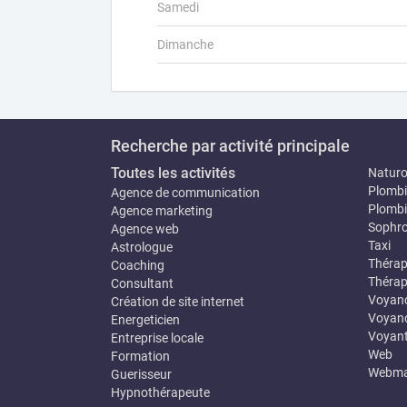
Samedi
Dimanche
Recherche par activité principale
Toutes les activités
Natur
Plombi
Agence de communication
Plombi
Agence marketing
Sophro
Agence web
Taxi
Astrologue
Thérap
Coaching
Thérap
Consultant
Voyan
Création de site internet
Voyanc
Energeticien
Voyan
Entreprise locale
Web
Formation
Webma
Guerisseur
Hypnothérapeute