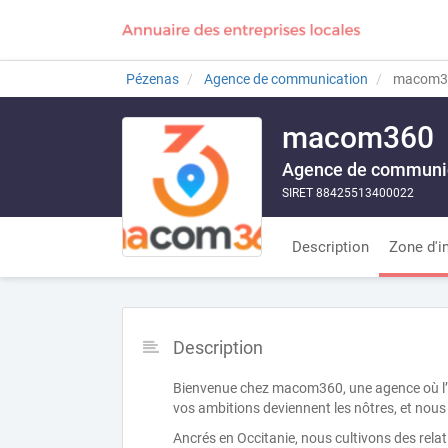
Pézenas
Agence de communication
macom3
macom360
Agence de communic
SIRET 88425513400022
Description
Zone d'i
Description
Bienvenue chez macom360, une agence où l’hu
vos ambitions deviennent les nôtres, et nous
Ancrés en Occitanie, nous cultivons des re