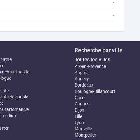
-
-
Recherche par ville
Toutes les villes
opathe
er
Aix-en-Provence
er chauffagiste
Angers
logue
Annecy
Bordeaux
eute
Boulogne-Billancourt
eute de couple
Caen
ce
Cannes
e cartomancie
Dijon
t medium
Lille
Lyon
ster
Marseille
Montpellier