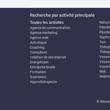
Recherche par activité principale
Toutes les activités
Natur
Plombi
Agence de communication
Plombi
Agence marketing
Sophro
Agence web
Taxi
Astrologue
Thérap
Coaching
Thérap
Consultant
Voyan
Création de site internet
Voyanc
Energeticien
Voyan
Entreprise locale
Web
Formation
Webma
Guerisseur
Hypnothérapeute
© Annuai