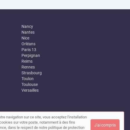
Nancy
Nantes
Nice
Orléans
Paris 13
Perpignan
Reims
Rennes
Strasbourg
Toulon
Toulouse
Versailles
tre navigation sur ce site, vous acceptez l'installation
|
Contact
de cookies sur votre poste, notamment à des fins
J'ai compris
nce, dans le respect de notre politique de protection