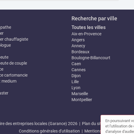
Recherche par ville
Toutes les villes
opathe
er
Aix-en-Provence
er chauffagiste
Angers
logue
Annecy
Bordeaux
eute
Boulogne-Billancourt
eute de couple
Caen
ce
Cannes
e cartomancie
Dijon
t medium
Lille
Lyon
ster
Marseille
Montpellier
En poursuivant vo
re des entreprises locales (Garance) 2026 |
Plan du site
|
Mon compte
et l'utilisation 
Conditions générales d'utilisation
|
Mentions légales
d'analyse d'audie