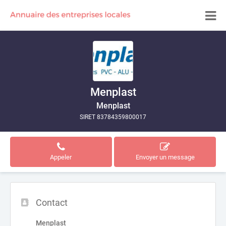
Menplast
Menplast
SIRET 83784359800017
Appeler
Envoyer un message
Contact
Menplast