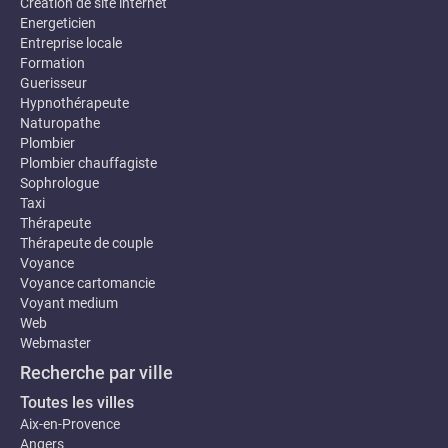
Création de site internet
Energeticien
Entreprise locale
Formation
Guerisseur
Hypnothérapeute
Naturopathe
Plombier
Plombier chauffagiste
Sophrologue
Taxi
Thérapeute
Thérapeute de couple
Voyance
Voyance cartomancie
Voyant medium
Web
Webmaster
Recherche par ville
Toutes les villes
Aix-en-Provence
Angers