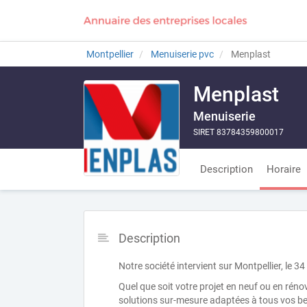
Montpellier
Menuiserie pvc
Menplast
Menplast
Menuiserie
SIRET 83784359800017
Description
Horaire
Description
Notre société intervient sur Montpellier, le 3
Quel que soit votre projet en neuf ou en rén
solutions sur-mesure adaptées à tous vos bes