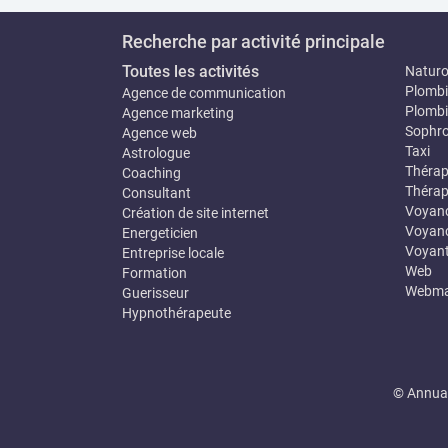
Recherche par activité principale
Toutes les activités
Natur
Plombi
Agence de communication
Plombi
Agence marketing
Sophro
Agence web
Taxi
Astrologue
Thérap
Coaching
Thérap
Consultant
Voyan
Création de site internet
Voyanc
Energeticien
Voyan
Entreprise locale
Web
Formation
Webma
Guerisseur
Hypnothérapeute
© Annuai