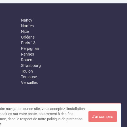
Nancy
Nantes
Nice
Orléans
Paris 13
Perpignan
Rennes
Rouen
Strasbourg
Toulon
Toulouse
Versailles
tre navigation sur ce site, vous acceptez l'installation
|
Contact
de cookies sur votre poste, notamment à des fins
J'ai compris
nce, dans le respect de notre politique de protection
e.