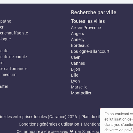
Recherche par ville
Toutes les villes
opathe
er
Aix-en-Provence
er chauffagiste
Angers
logue
Annecy
Bordeaux
eute
Boulogne-Billancourt
eute de couple
Caen
ce
Cannes
e cartomancie
Dijon
t medium
Lille
Lyon
ster
Marseille
Montpellier
En poursuivant vo
re des entreprises locales (Garance) 2026 |
Plan du site
|
Mon compte
et l'utilisation 
Conditions générales d'utilisation
|
Mentions légales
d'analyse d'audie
de votre vie privé
Cet annuaire a été créé avec ❤ par
Simplébo Annuaire