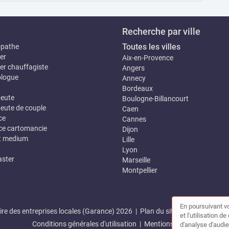
Recherche par ville
Toutes les villes
opathe
er
Aix-en-Provence
er chauffagiste
Angers
logue
Annecy
Bordeaux
eute
Boulogne-Billancourt
eute de couple
Caen
ce
Cannes
e cartomancie
Dijon
t medium
Lille
Lyon
ster
Marseille
Montpellier
En poursuivant vo
re des entreprises locales (Garance) 2026 |
Plan du site
|
Mon compte
et l'utilisation 
Conditions générales d'utilisation
|
Mentions légales
d'analyse d'audie