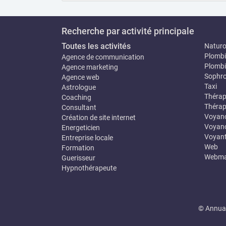
Recherche par activité principale
Toutes les activités
Natur
Plombi
Agence de communication
Plombi
Agence marketing
Sophro
Agence web
Taxi
Astrologue
Thérap
Coaching
Thérap
Consultant
Voyan
Création de site internet
Voyanc
Energeticien
Voyan
Entreprise locale
Web
Formation
Webma
Guerisseur
Hypnothérapeute
© Annuai