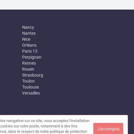
Nancy
Nantes
Nice
Orléans
Paris 13
Perpignan
Rennes
Rouen
Strasbourg
Toulon
Toulouse
Versailles
tre navigation sur ce site, vous acceptez l'installation
|
Contact
de cookies sur votre poste, notamment à des fins
J'ai compris
nce, dans le respect de notre politique de protection