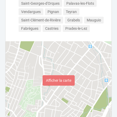
Saint-Georges-d'Orques
Palavas-les-Flots
Vendargues
Pignan
Teyran
Saint-Clément-de-Rivière
Grabels
Mauguio
Fabrègues
Castries
Prades-le-Lez
Afficher la carte