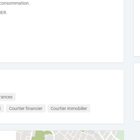
la consommation.
IER.
urances
t
Courtier financier
Courtier immobilier