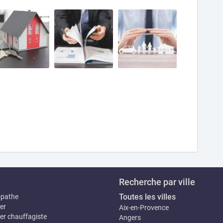
Recherche par ville
Toutes les villes
opathe
er
Aix-en-Provence
er chauffagiste
Angers