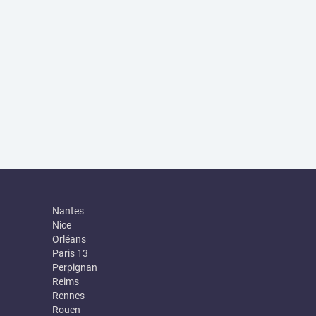
Nantes
Nice
Orléans
Paris 13
Perpignan
Reims
Rennes
Rouen