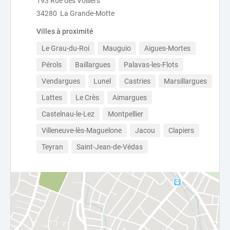
193 Rue des Voiliers
34280 La Grande-Motte
Villes à proximité
Le Grau-du-Roi
Mauguio
Aigues-Mortes
Pérols
Baillargues
Palavas-les-Flots
Vendargues
Lunel
Castries
Marsillargues
Lattes
Le Crès
Aimargues
Castelnau-le-Lez
Montpellier
Villeneuve-lès-Maguelone
Jacou
Clapiers
Teyran
Saint-Jean-de-Védas