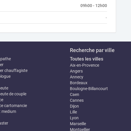
09h00 - 12h00
-
Recherche par ville
Toutes les villes
opathe
er
Aix-en-Provence
er chauffagiste
Angers
logue
Annecy
Bordeaux
eute
Boulogne-Billancourt
eute de couple
Caen
ce
Cannes
e cartomancie
Dijon
t medium
Lille
Lyon
ster
Marseille
Montpellier