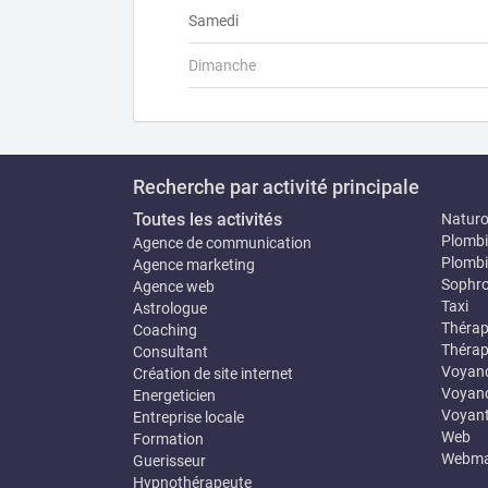
Samedi
Dimanche
Recherche par activité principale
Toutes les activités
Natur
Plombi
Agence de communication
Plombi
Agence marketing
Sophro
Agence web
Taxi
Astrologue
Thérap
Coaching
Thérap
Consultant
Voyan
Création de site internet
Voyanc
Energeticien
Voyan
Entreprise locale
Web
Formation
Webma
Guerisseur
Hypnothérapeute