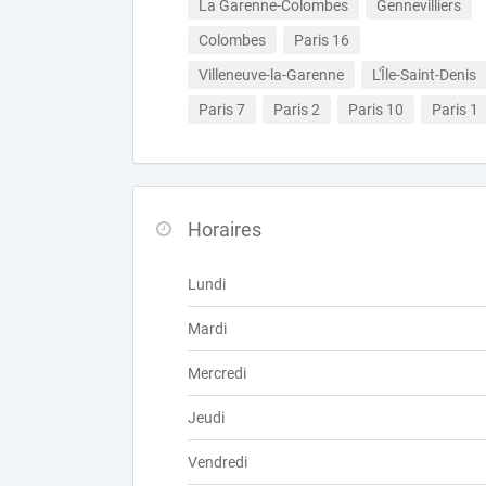
La Garenne-Colombes
Gennevilliers
Colombes
Paris 16
Villeneuve-la-Garenne
L'Île-Saint-Denis
Paris 7
Paris 2
Paris 10
Paris 1
Horaires
Lundi
Mardi
Mercredi
Jeudi
Vendredi