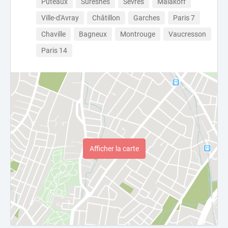
Puteaux
Suresnes
Sèvres
Malakoff
Ville-d'Avray
Châtillon
Garches
Paris 7
Chaville
Bagneux
Montrouge
Vaucresson
Paris 14
Afficher la carte