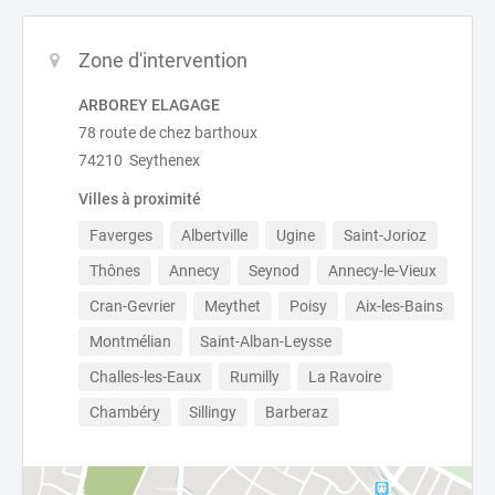
Zone d'intervention
ARBOREY ELAGAGE
78 route de chez barthoux
74210 Seythenex
Villes à proximité
Faverges
Albertville
Ugine
Saint-Jorioz
Thônes
Annecy
Seynod
Annecy-le-Vieux
Cran-Gevrier
Meythet
Poisy
Aix-les-Bains
Montmélian
Saint-Alban-Leysse
Challes-les-Eaux
Rumilly
La Ravoire
Chambéry
Sillingy
Barberaz