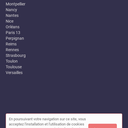
Montpellier
Nancy
Nantes
Nice
Orléans
Paris 13
Perpignan
Reims
Rennes
Strasbourg
Toulon
Toulouse
Versailles
En poursuivant votre navigation sur ce site, vous
© Annuaire des entreprises locales (Garance) 2026 |
Plan du site
acceptez l'installation et l'utilisation de cookies
|
Mon compte
|
Contact