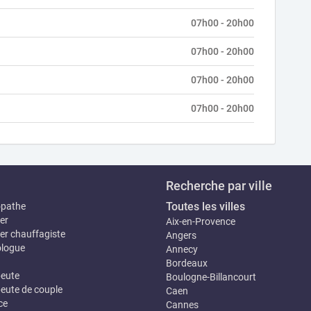
07h00 - 20h00
07h00 - 20h00
07h00 - 20h00
07h00 - 20h00
Recherche par ville
Toutes les villes
opathe
er
Aix-en-Provence
er chauffagiste
Angers
logue
Annecy
Bordeaux
eute
Boulogne-Billancourt
eute de couple
Caen
ce
Cannes