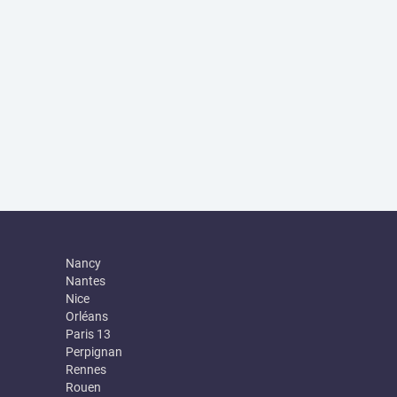
Nancy
Nantes
Nice
Orléans
Paris 13
Perpignan
Rennes
Rouen