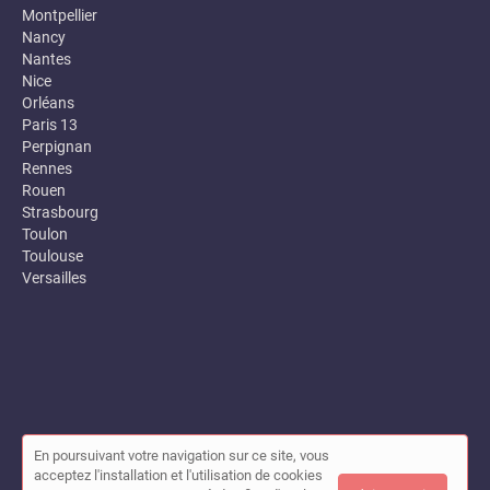
Montpellier
Nancy
Nantes
Nice
Orléans
Paris 13
Perpignan
Rennes
Rouen
Strasbourg
Toulon
Toulouse
Versailles
En poursuivant votre navigation sur ce site, vous
© Annuaire des entreprises locales (Garance) 2026 |
Plan du site
acceptez l'installation et l'utilisation de cookies
|
Mon compte
|
Contact