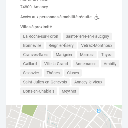
74800 Amancy
Accès aux personnes à mobilité réduite
Villes à proximité
La Roche-sur-Foron
Saint-Pierre-en-Faucigny
Bonneville
Reignier-Ésery
Vétraz-Monthoux
Cranves-Sales
Marignier
Marnaz
Thyez
Gaillard
Ville-la-Grand
Annemasse
Ambilly
Scionzier
Thônes
Cluses
Saint-Julien-en-Genevois
Annecy-le-Vieux
Bons-en-Chablais
Meythet