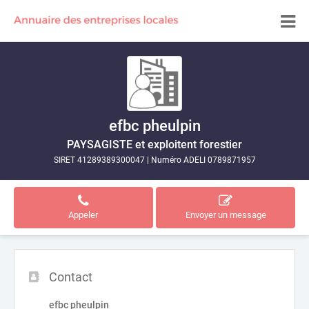
efbc pheulpin
PAYSAGISTE et exploitent forestier
SIRET 41289389300047
|
Numéro ADELI 0789871957
Appeler
Envoyer un message
Contact
efbc pheulpin