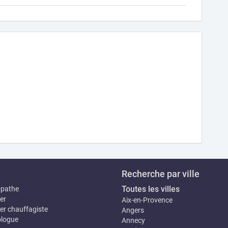
Recherche par ville
Toutes les villes
opathe
er
Aix-en-Provence
er chauffagiste
Angers
logue
Annecy