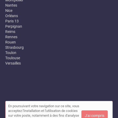
Montpellier
Nantes
Nice
Orléans
Paris 13
Perpignan
Reims
Rennes
Rouen
Strasbourg
Toulon
Toulouse
Versailles
En poursuivant votre navigation sur ce site, vous
© Annuaire des entreprises locales (Garance) 2026 |
Plan du site
acceptez l'installation et l'utilisation de cookies
|
Mon compte
|
Contact
sur votre poste, notamment à des fins d'analyse
J'ai compris