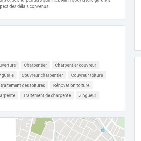
rs et de charpentiers qualifiés, Alain Couverture garantit
spect des délais convenus.
uverture
Charpentier
Charpentier couvreur
nguerie
Couvreur charpentier
Couvreur toiture
raitement des toitures
Rénovation toiture
harpente
Traitement de charpente
Zingueur