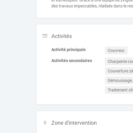
et esthétiques. Grâce à une équipe de zingueu
des travaux impeccables, réalisés dans le re
Activités
Activité principale
Couvreur
Activités secondaires
Charpente co
Couverture zi
Démoussage, t
Traitement c
Zone d'intervention