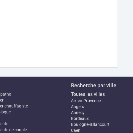
Recherche par ville
Toutes les villes
opathe
er
Aix-en-Provence
er chauffagiste
Angers
logue
Annecy
Bordeaux
eute
Boulogne-Billancourt
eute de couple
Caen