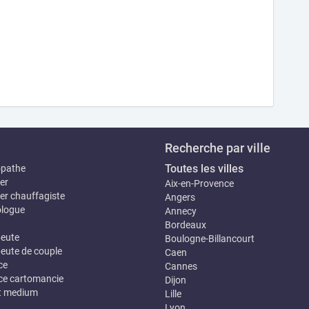
Recherche par ville
Toutes les villes
opathe
er
Aix-en-Provence
er chauffagiste
Angers
logue
Annecy
Bordeaux
eute
Boulogne-Billancourt
eute de couple
Caen
ce
Cannes
e cartomancie
Dijon
t medium
Lille
Lyon