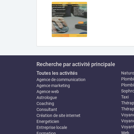
Recherche par activité principale
Toutes les activités
Natur
Plombi
Agence de communication
Plombi
Agence marketing
Sophro
Agence web
Taxi
Astrologue
Thérap
Coaching
Thérap
Consultant
Voyan
Création de site internet
Voyanc
Energeticien
Voyan
Entreprise locale
Web
Formation