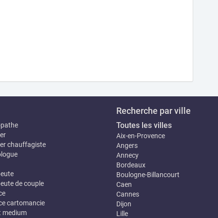
Recherche par ville
Toutes les villes
opathe
er
Aix-en-Provence
er chauffagiste
Angers
logue
Annecy
Bordeaux
eute
Boulogne-Billancourt
eute de couple
Caen
ce
Cannes
e cartomancie
Dijon
t medium
Lille