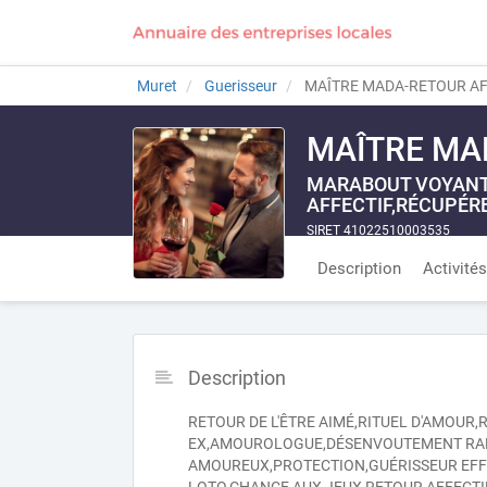
Muret
Guerisseur
MAÎTRE MADA-RETOUR AFF
MAÎTRE MA
MARABOUT VOYANT 
AFFECTIF,RÉCUPÉ
SIRET 41022510003535
Description
Activités
Description
RETOUR DE L'ÊTRE AIMÉ,RITUEL D'AMOUR,
EX,AMOUROLOGUE,DÉSENVOUTEMENT RA
AMOUREUX,PROTECTION,GUÉRISSEUR EFFI