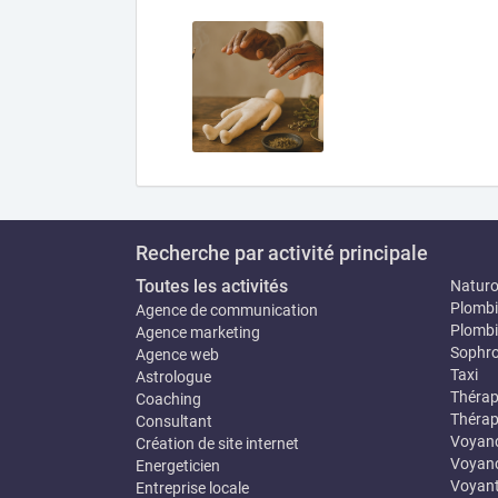
Recherche par activité principale
Toutes les activités
Natur
Plombi
Agence de communication
Plombi
Agence marketing
Sophro
Agence web
Taxi
Astrologue
Thérap
Coaching
Thérap
Consultant
Voyan
Création de site internet
Voyanc
Energeticien
Voyan
Entreprise locale